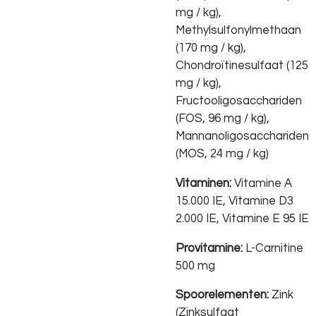
mg / kg),
Methylsulfonylmethaan
(170 mg / kg),
Chondroïtinesulfaat (125
mg / kg),
Fructooligosacchariden
(FOS, 96 mg / kg),
Mannanoligosacchariden
(MOS, 24 mg / kg)
Vitaminen:
Vitamine A
15.000 IE, Vitamine D3
2.000 IE, Vitamine E 95 IE
Provitamine:
L-Carnitine
500 mg
Spoorelementen:
Zink
(Zinksulfaat