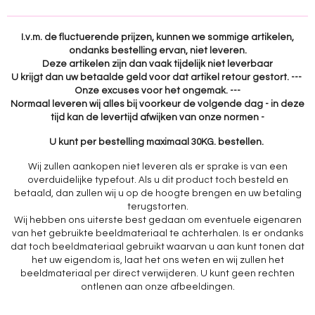
n
e
n
I.v.m. de fluctuerende prijzen, kunnen we sommige artikelen,
ondanks bestelling ervan, niet leveren.
Deze artikelen zijn dan vaak tijdelijk niet leverbaar
U krijgt dan uw betaalde geld voor dat artikel retour gestort. ---
Onze excuses voor het ongemak. ---
Normaal leveren wij alles bij voorkeur de volgende dag - in deze
tijd kan de levertijd afwijken van onze normen -
U kunt per bestelling maximaal 30KG. bestellen.
Wij zullen aankopen niet leveren als er sprake is van een
overduidelijke typefout. Als u dit product toch besteld en
betaald, dan zullen wij u op de hoogte brengen en uw betaling
terugstorten.
Wij hebben ons uiterste best gedaan om eventuele eigenaren
van het gebruikte beeldmateriaal te achterhalen. Is er ondanks
dat toch beeldmateriaal gebruikt waarvan u aan kunt tonen dat
het uw eigendom is, laat het ons weten en wij zullen het
beeldmateriaal per direct verwijderen. U kunt geen rechten
ontlenen aan onze afbeeldingen.