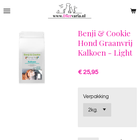
Ga
direct
naar
de
Benji & Cookie
hoofdinhoud
Hond Graanvrij
Kalkoen - Light
€ 25,95
Verpakking