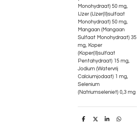
Monohydraat) 50 mg,
IJzer (IJzer(II)sulfaat
Monohydraat) 50 mg,
Mangaan (Mangaan
Sulfaat Monohydraat) 35
mg, Koper
(Koper(II)sulfaat
Pentahydraat) 15 mg,
Jodium (Watervrij
Calciumjodaat) 1 mg,
Selenium
(Natriumseleniet) 0,3 mg
D
D
S
D
e
e
h
e
l
e
a
l
e
l
r
e