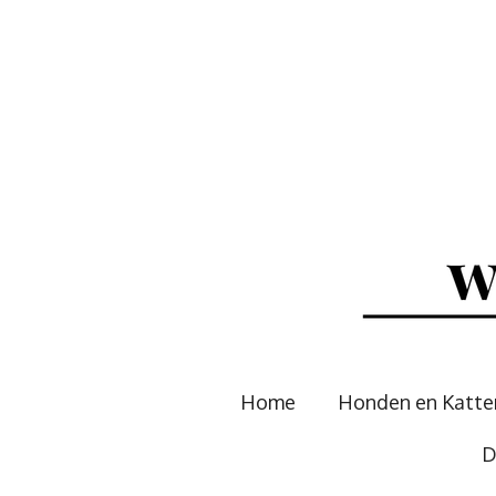
Ga
direct
naar
de
hoofdinhoud
Home
Honden en Katt
D