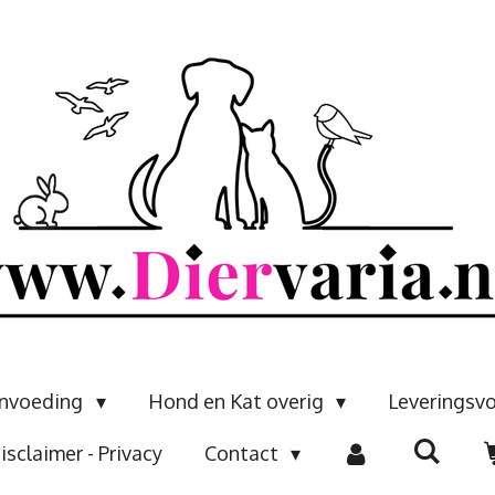
envoeding
Hond en Kat overig
Leveringsv
isclaimer - Privacy
Contact