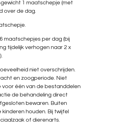
sgewicht 1 maatschepje (met
d over de dag.
atschepje.
 6 maatschepjes per dag (bij
g tijdelijk verhogen naar 2 x
).
oeveelheid niet overschrijden.
dracht en zoogperiode. Niet
gie voor één van de bestanddelen
eactie de behandeling direct
afgesloten bewaren. Buiten
 kinderen houden. Bij twijfel
iaalzaak of dierenarts.