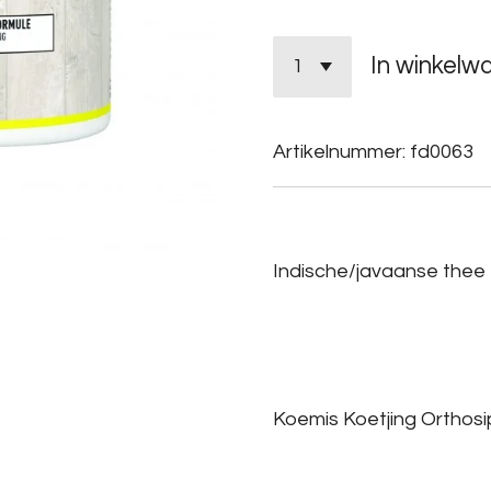
In winkelw
Artikelnummer:
fd0063
Indische/javaanse thee
Koemis Koetjing Orthos