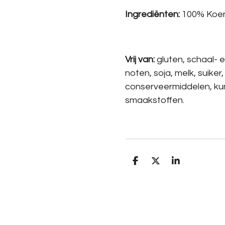
Ingrediënten:
100% Koem
Vrij van:
gluten, schaal- en
noten, soja, melk, suiker,
conserveermiddelen, kun
smaakstoffen.
D
D
S
e
e
h
l
e
a
e
l
r
n
e