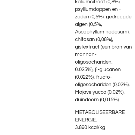
kaliumcitraat (0,8%),
psylliumdoppen en -
zaden (0,5%), gedroogde
algen (0,5%,
Ascophyllum nodosum),
chitosan (0,08%),
gistextract (een bron van
mannan-
oligosachariden,
0,025%), β-glucanen
(0,022%), fructo-
oligosachariden (0,02%),
Mojave yucca (0,02%),
duindoorn (0,015%).
METABOLISEERBARE
ENERGIE:
3,890 kcal/kg