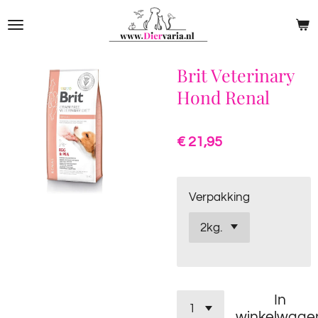
Ga
direct
naar
de
Brit Veterinary
hoofdinhoud
Hond Renal
€ 21,95
Verpakking
In
winkelwage