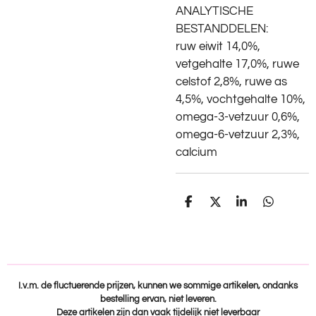
ANALYTISCHE
BESTANDDELEN:
ruw eiwit 14,0%,
vetgehalte 17,0%, ruwe
celstof 2,8%, ruwe as
4,5%, vochtgehalte 10%,
omega-3-vetzuur 0,6%,
omega-6-vetzuur 2,3%,
calcium
D
D
S
D
e
e
h
e
l
e
a
l
e
l
r
e
n
e
n
I.v.m. de fluctuerende prijzen, kunnen we sommige artikelen, ondanks
bestelling ervan, niet leveren.
Deze artikelen zijn dan vaak tijdelijk niet leverbaar