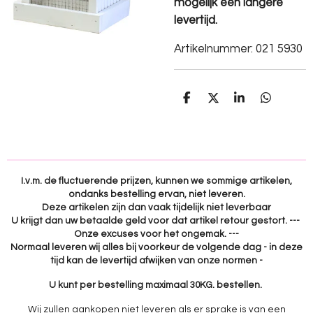
mogelijk een langere
levertijd.
Artikelnummer:
021 5930
D
D
S
D
e
e
h
e
l
e
a
l
e
l
r
e
n
e
n
I.v.m. de fluctuerende prijzen, kunnen we sommige artikelen,
ondanks bestelling ervan, niet leveren.
Deze artikelen zijn dan vaak tijdelijk niet leverbaar
U krijgt dan uw betaalde geld voor dat artikel retour gestort. ---
Onze excuses voor het ongemak. ---
Normaal leveren wij alles bij voorkeur de volgende dag - in deze
tijd kan de levertijd afwijken van onze normen -
U kunt per bestelling maximaal 30KG. bestellen.
Wij zullen aankopen niet leveren als er sprake is van een