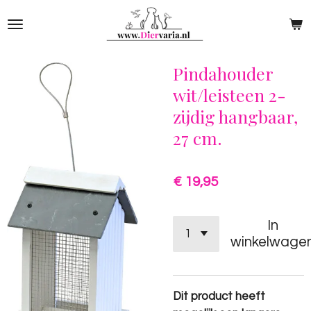
Ga
direct
naar
de
Pindahouder
hoofdinhoud
wit/leisteen 2-
zijdig hangbaar,
27 cm.
€ 19,95
In
winkelwage
Dit product heeft