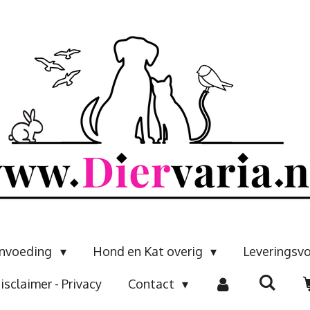
envoeding
Hond en Kat overig
Leveringsv
isclaimer - Privacy
Contact