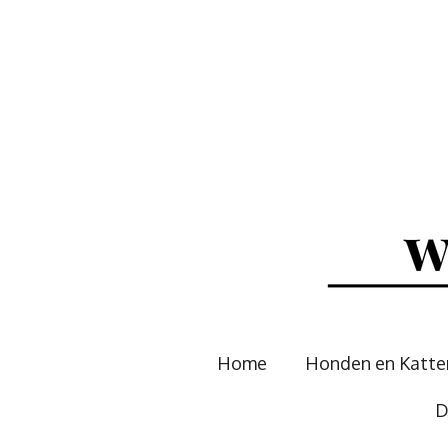
Ga
direct
naar
de
hoofdinhoud
Home
Honden en Katt
D