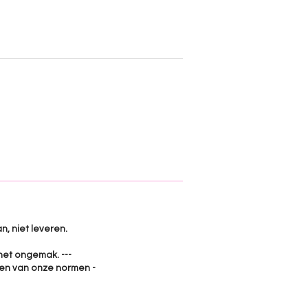
n, niet leveren.
het ongemak. ---
jken van onze normen -