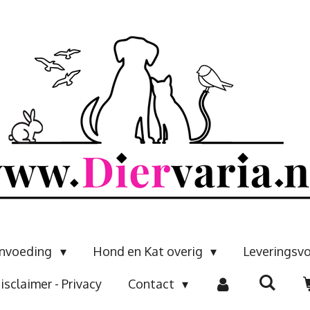
envoeding
Hond en Kat overig
Leveringsv
isclaimer - Privacy
Contact