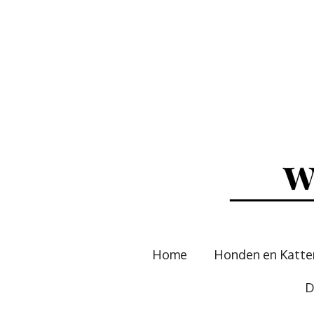
Ga
direct
naar
de
hoofdinhoud
Home
Honden en Katt
D