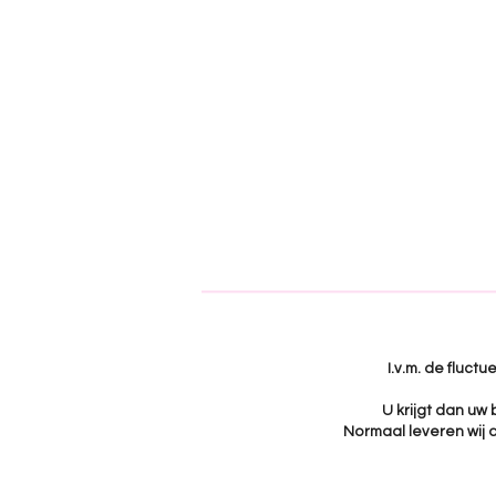
I.v.m. de fluct
U krijgt dan uw
Normaal leveren wij a