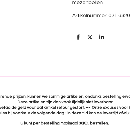
mezenbollen.
Artikelnummer: 021 6320
D
D
S
e
e
h
l
e
a
e
l
r
n
e
uerende prijzen, kunnen we sommige artikelen, ondanks bestelling erva
Deze artikelen zijn dan vaak tijdelijk niet leverbaar
 betaalde geld voor dat artikel retour gestort. --- Onze excuses voor 
lles bij voorkeur de volgende dag - in deze tijd kan de levertijd afwi
U kunt per bestelling maximaal 30KG. bestellen.