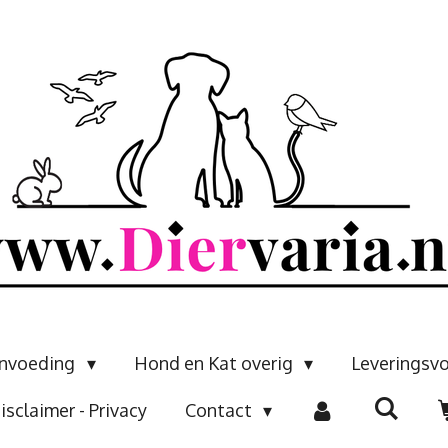
envoeding
Hond en Kat overig
Leveringsv
isclaimer - Privacy
Contact