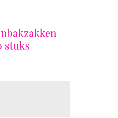
enbakzakken
0 stuks