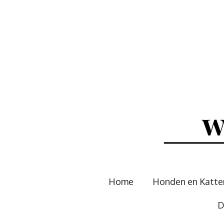
Ga
direct
naar
de
hoofdinhoud
Home
Honden en Katt
D