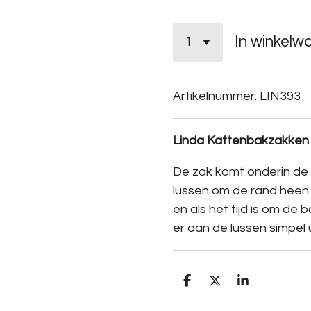
In winkelw
Artikelnummer:
LIN393
Linda Kattenbakzakken
De zak komt onderin de 
lussen om de rand heen.
en als het tijd is om de 
er aan de lussen simpel u
D
D
S
e
e
h
l
e
a