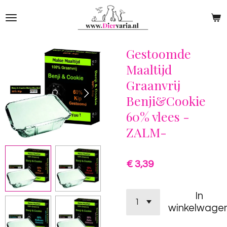
Ga
direct
naar
de
Gestoomde
hoofdinhoud
Maaltijd
Graanvrij
Benji&Cookie
60% vlees -
ZALM-
€ 3,39
In
winkelwage