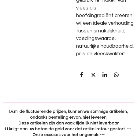
gebruik te maken van
vlees als
hoofdingrediënt creëren
wij een ideale verhouding
tussen smakelijkheid,
voedingswaarde,
natuurlijke houdbaarheid,
prijs en vleeskwaliteit.
D
D
S
D
e
e
h
e
l
e
a
l
e
l
r
e
n
e
n
I.v.m. de fluctuerende prijzen, kunnen we sommige artikelen,
ondanks bestelling ervan, niet leveren.
Deze artikelen zijn dan vaak tijdelijk niet leverbaar
U krijgt dan uw betaalde geld voor dat artikel retour gestort. ---
Onze excuses voor het ongemak. ---